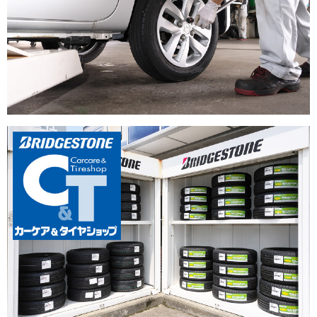
トップ
会社概要
販売
サービス
S★TECH
保険
FD宣言