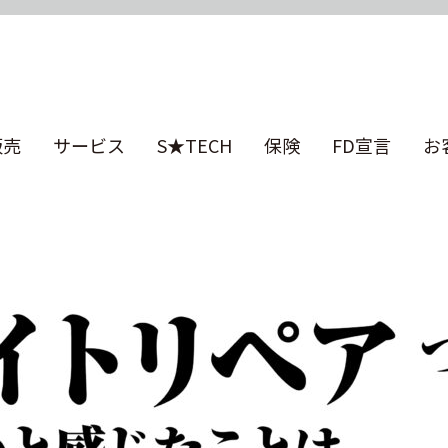
販売
サービス
S★TECH
保険
FD宣言
お